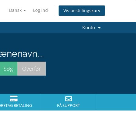
Dansk
Log ind
Vis bestillingskurv
Konto
ænenavn...
ORETAG BETALING
FÅ SUPPORT