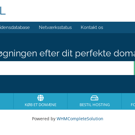
L
idensdatabase
Netværksstatus
Kontakt os
gningen efter dit perfekte dom
KØB ET DOMÆNE
BESTIL HOSTING
F
Powered by
WHMCompleteSolution